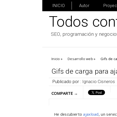
INICIO
Autor
Proyec
Todos con
SEO, programación y negocios
Inicio
»
Desarrollo web
»
Gifs de c
Gifs de carga para aj
Publicado por :
Ignacio Cisneros
COMPARTE →
He descubierto
ajaxload
, un serv