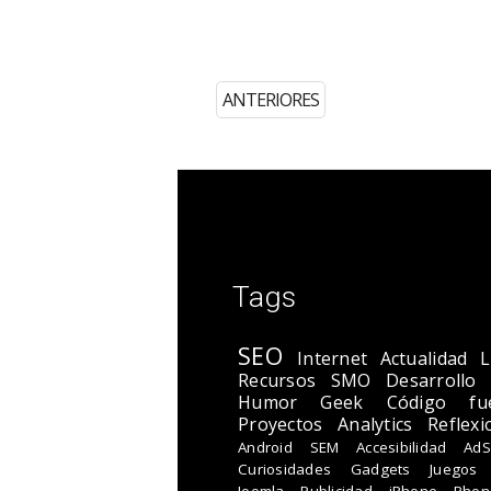
ANTERIORES
Tags
SEO
Internet
Actualidad
L
Recursos
SMO
Desarrollo
Humor Geek
Código fu
Proyectos
Analytics
Reflexi
Android
SEM
Accesibilidad
AdS
Curiosidades
Gadgets
Juegos