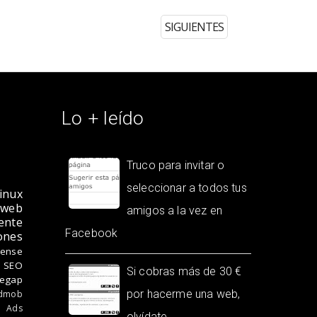
SIGUIENTES
Lo + leído
Truco para invitar o
seleccionar a todos tus
inux
 web
amigos a la vez en
ente
Facebook
ones
ense
 SEO
Si cobras más de 30 €
egap
por hacerme una web,
dmob
 Ads
olvídate