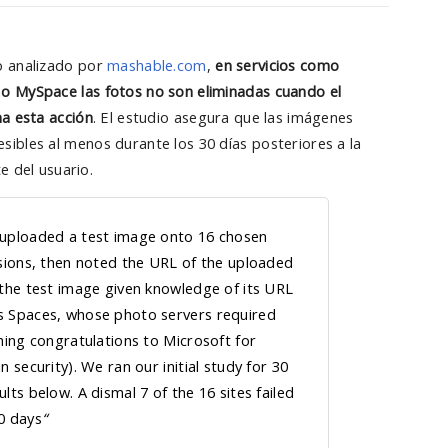
o analizado por
mashable.com
,
en servicios como
o MySpace las fotos no son eliminadas cuando el
na esta acción
. El estudio asegura que las imágenes
ibles al menos durante los 30 días posteriores a la
e del usuario.
 uploaded a test image onto 16 chosen
ssions, then noted the URL of the uploaded
 the test image given knowledge of its URL
s Spaces, whose photo servers required
hing congratulations to Microsoft for
 security). We ran our initial study for 30
lts below. A dismal 7 of the 16 sites failed
0 days
“