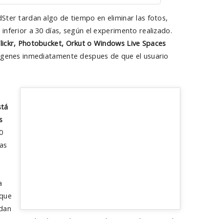
Ster tardan algo de tiempo en eliminar las fotos,
inferior a 30 días, según el experimento realizado.
lickr, Photobucket, Orkut o
Windows Live Spaces
mágenes inmediatamente despues de que el usuario
stá
s
0
as
a
 que
edan