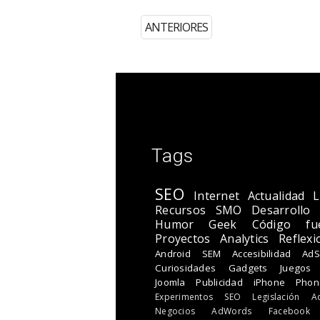
ANTERIORES
Tags
SEO
Internet
Actualidad
L
Recursos
SMO
Desarrollo
Humor Geek
Código fu
Proyectos
Analytics
Reflexi
Android
SEM
Accesibilidad
AdS
Curiosidades
Gadgets
Juegos
Joomla
Publicidad
iPhone
Phon
Experimentos SEO
Legislación
A
Negocios
AdWords
Facebook