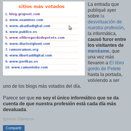
La entrada que
publiqué ayer
sobre
la
desvirtuación de
nuestra profesión
,
la informática,
causó furor entre
los visitantes de
menéame
, que
una vez más
llevaron a
El libro
gordo de Petete
hasta la portada,
volviendo a ser
uno de los blogs más votados del día.
Parece ser que
no soy el único informático que se da
cuenta de que nuestra profesión está cada día más
devaluada
.
Ignacio Cisneros
Compartir