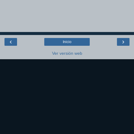
‹
›
Inicio
Ver versión web