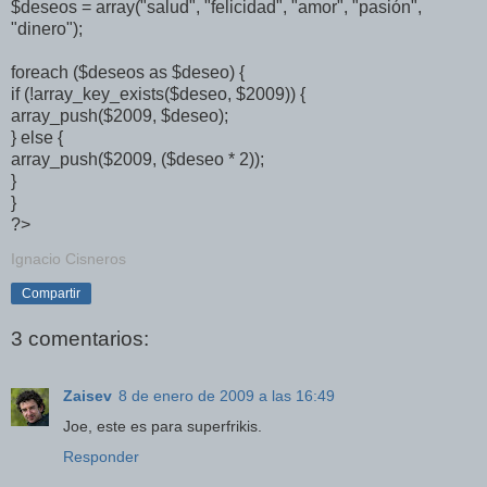
$deseos = array("salud", "felicidad", "amor", "pasión",
"dinero");
foreach ($deseos as $deseo) {
if (!array_key_exists($deseo, $2009)) {
array_push($2009, $deseo);
} else {
array_push($2009, ($deseo * 2));
}
}
?>
Ignacio Cisneros
Compartir
3 comentarios:
Zaisev
8 de enero de 2009 a las 16:49
Joe, este es para superfrikis.
Responder